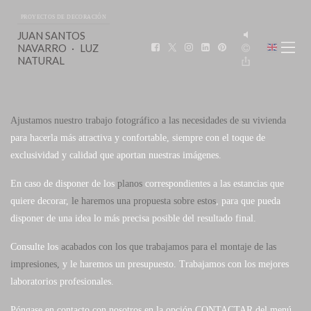
PROYECTOS DE DECORACIÓN
JUAN SANTOS
NAVARRO
LUZ
NATURAL
Ajustamos nuestro trabajo fotográfico a las necesidades de su vivienda
para hacerla más atractiva y confortable, siempre con el toque de
exclusividad y calidad que aportan nuestras imágenes.
En caso de disponer de los
planos
correspondientes a las estancias que
quiere decorar,
le haremos una propuesta sobre estos
, para que pueda
disponer de una idea lo más precisa posible del resultado final.
Consulte los
acabados con los que trabajamos para el montaje de las
impresiones,
y le haremos un presupuesto. Trabajamos con los mejores
laboratorios profesionales.
Póngase en contacto con nosotros en la opción CONTACTAR del menú