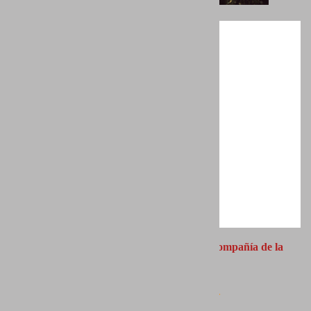
CATÁLOGO: Exposición
"PICTIO, en compañía de la
pintura"
Autor:
PORTFOLIO NATURAL