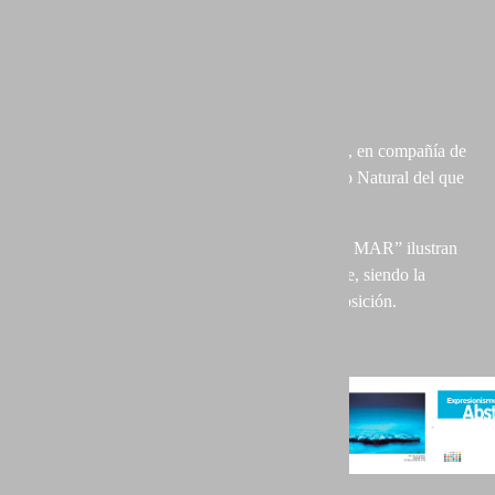
Páginas: 86
Formato: 25 x 22 cm
Cubierta: Tapa blanda
Papel: 170 gr/m2
Coautor del catálogo de la exposición “PICTIO, en compañía de
la pintura”, último trabajo del colectivo Portfolio Natural del que
soy coordinador.
Mis imágenes “ON FIRE” y “ANTESALA AL MAR” ilustran
las páginas 37 y 32 del catálogo respectivamente, siendo la
primera la escogida para formar parte de la exposición.