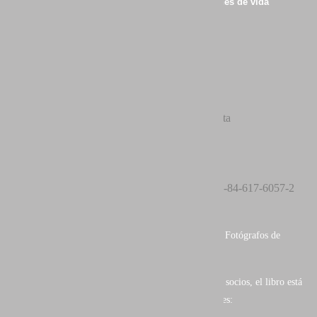
NATURALEZA IBERICA: Cuatro estaciones de vida
Autor:
AEFONA
Editorial: AEFONA - ARCADINA
Cubierta: Tapa dura, golpe seco y sobre-cubierta
Páginas: 214
Papel: Trama estocástica
Idiomas:
ISBN: 978-84-617-6057-2
Castellano
Formato: 25 x 31,5 x 2 cm
Segundo libro de
AEFONA
(Asociación Española de Fotógrafos de
Naturaleza).
Con una exquisita muestra del trabajo de parte de sus socios, el libro está
dividio en cuatro capítulos según las estaciones anuales: