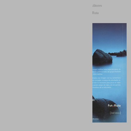
Editorial: JdeJ Editores
Colección: FotoRuta
Idiomas: Castellano
Páginas: 144
Formato: 20 x 12 cm
Cubierta: Rústica
ISBN: 978-84-15131-23-6
Junto a autores de la talla de Saúl
Santos, Asier Castro, Jep Flaqué y
Antonio Real, todos ellos
miembros del colectivo Portfolio
Natural, el autor Juan Santos
Navarro es coautor de esta
pequeña joya de la fotografía de
paisaje.