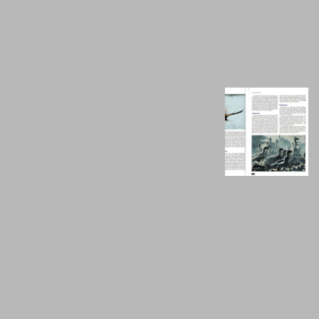
http://
www.consultavet.net/libros
/