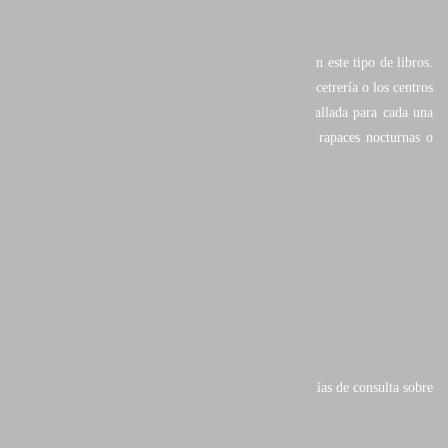
Una obra en la que se pretende ir un poco más allá en este tipo de libros.
En ella se incluyen novedosos aspectos tales como la cetrería o los centros
de recuperación de aves, aportando información detallada para cada una
de las especies estudiadas y clasificadas según sean rapaces nocturnas o
diurnas siguiendo los siguientes criterios:
Características
Especies similares
Distribución y Llegada
Alimentación
Reproducción
Observaciones y curiosidades
En definitiva, una de las mejores y más completas guías de consulta sobre
nuestras aves rapaces
.