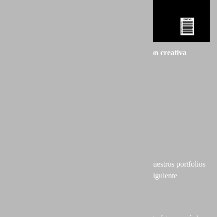
PARAISOS NATURALES, una visión creativa
Autor:
PORTFOLIO NATURAL
Editorial: ANAYA PHOTO CLUB
Páginas: 229
Formato: 25 x 22 cm
Cubierta: Tapa dura y sobre-cubierta
Papel: 170 gr/m2
24 de los miembros del colectivo presentamos nuestros portfolios
más personales en un capítulo por autor con la siguiente
estructura:
- Biografía del autor + foto del autor.