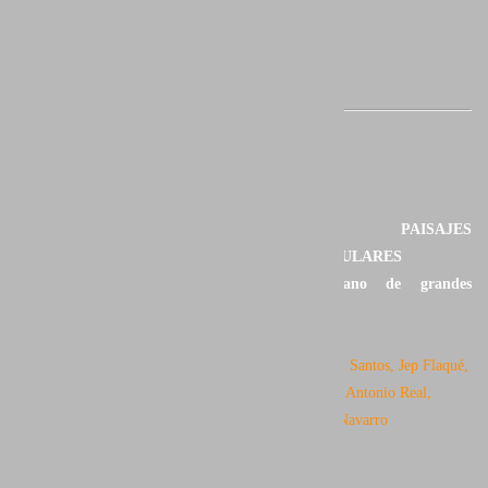
CONSIGUE PAISAJES
ESPECTACULARES
De la mano de grandes
fotógrafos
Autores:
Saúl Santos, Jep Flaqué,
Asier Castro, Antonio Real,
Juan Santos Navarro