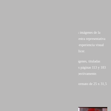
- Invierno
- Primavera
- Verano
- Otoño
En el se muestra una de las mejores selecciones de las imágenes de la
Fotografía de Naturaleza de nuestro país, con una muestra representativa
del trabajo de los autores más distinguidos. Toda una experiencia visual
con prólogo de Joaquín Araujo y textos de Vicent Pellicer.
He tenido el privilegio y honor, de que de de mis imágenes, tituladas
"ON FIRE" y "AMAPOLA ESCOGIDA" ilustren las páginas 113 y 183
del libro en los capítulos "Primavera" y " Otoño" respectivamente.
Cuidada edición de 214 páginas en alta calidad y en formato de 25 x 31,5
cm con tapa dura y sobre cubierta.