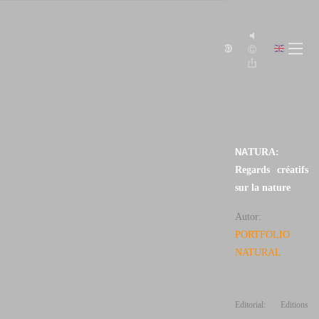
LIBROS
JUAN SANTOS
NAVARRO
LUZ
NATURAL
NA
TURA:
Regards créatifs
sur la nature
Autor:
PORTFOLIO
NATURAL
Editorial: Editions