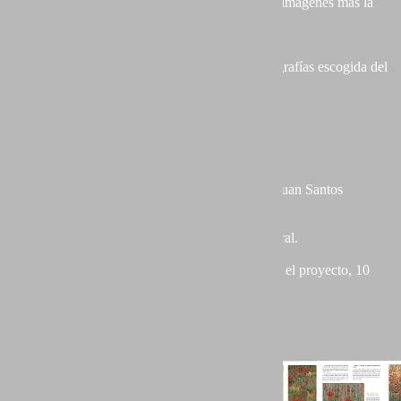
- Introducción al portfolio seleccionado + 5 a 7 imágenes más la
incluida en el índice inicial.
- Preguntas al autor.
- Desarrollo en profundidad de una de las fotografías escogida del
portfolio por parte del autor.
Características del libro:
25 x 22 cm.
229 Páginas.
Prólogo del Coordinador del colectivo, Juan Santos
Navarro.
Introducción al libro.
Presentación del colectivo Portfolio Natural.
Índice.
24 capítulos, uno por auto participante en el proyecto, 10
páginas cada uno.
Índice alfabético.