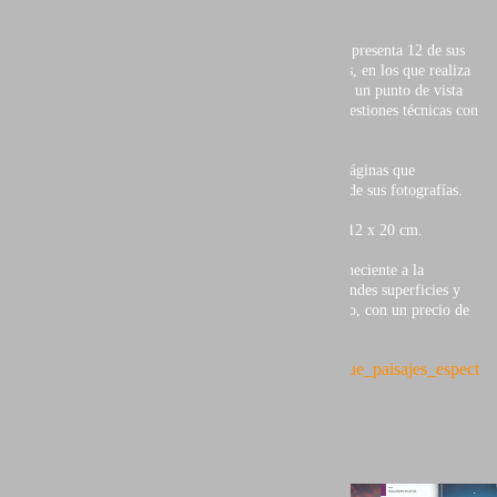
En el el capítulo que le corresponde (uno por autor), presenta 12 de sus
imágenes acompañadas de sus correspondientes textos, en los que realiza
un análisis detallado de cada una de ellas, tanto desde un punto de vista
creativo y descriptivo, como profundizando en las cuestiones técnicas con
las que fueron creadas.
La contraportada, así como las dos primeras dobles páginas que
introducen al libro, están también ilustradas con tres de sus fotografías.
Edición de 144 páginas en alta calidad y en formato 12 x 20 cm.
Un libro publicado por Javier de Juan editores, perteneciente a la
colección
FotoRuta
, a la venta en las principales grandes superficies y
librerías como Fnac, Corte Inglés o La Casa del Libro, con un precio de
excepción.
http://
www.fotoruta.com/numedicion/21/consigue_paisajes_espect
aculares_varios_autores.html