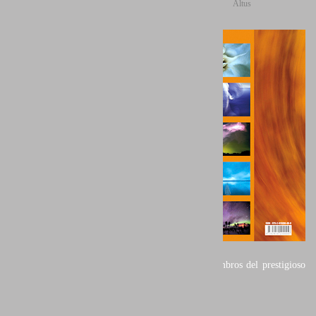
Altus
Páginas: 252
Idiomas: Francés
Formato: 29 x 29 x
3,5 cm
Cubierta: Tapa dura y
sobre-cubierta
Papel: 170 gr/m2
Peso: 2Kg
ISBN: 978-
2919200009
Este magnífico
libro contiene 175 fotografías en color de los miembros del prestigioso
colectivo fotográfico Portfolio Natural.