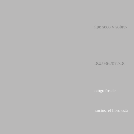
AEFONA
Editorial: José Benito Ruiz
Cubierta: Tapa dura, golpe seco y sobre-
Limiñana
cubierta
Páginas: 216
Papel: Trama estocástica
Idiomas:
ISBN: 978-84-936207-3-8
Castellano
Formato: 25 x 30 x 2 cm
Primer libro de
AEFONA
(Asociación Española de Fotógrafos de
Naturaleza).
Con una exquisita muestra del trabajo de parte de sus socios, el libro está
dividio en tres apartados diferenciados:
- Fotografías premiadas.