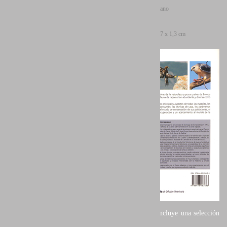
Idiomas: Castellano
Páginas: 184
Formato: 24 x 17 x 1,3 cm
Cubierta: Rústica
ISBN: 978-8493163693
Prestigiosos fotógrafos de aves en
nuestro entorno, tales como
Eduardo Ruiz Baltanás, Jordi Bas,
Miguel Lasa, Javier Milla o Javier
Vecino colaboran en este libro
con algunas de sus mejores
fotografías de las aves de presa
ibéricas. Entre ellos el autor Juan Santos Navarro incluye una selección
de sus fotografías de aves rapaces.