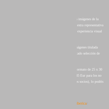
- Selección de imágenes.
- Portfolios.
En el se muestra una de las mejores selecciones de las imágenes de la
Fotografía de Naturaleza de nuestro país, con una muestra representativa
del trabajo de los autores más distinguidos. Toda una experiencia visual
ya a la venta.
He tenido el privilegio y honor, de que una de mis imágenes titulada
"ALBORES" ilustre la página 65 del libro en el apartado selección de
imágenes.
Cuidada edición de 216 páginas en alta calidad y en formato de 25 x 30
cm con tapa dura y sobre cubierta, con un precio de 45 Eur para los no
socios (10 Eur en concepto de gastos de envío para los socios), lo podéis
adquirir en el siguiente enlace:
www.aefona.org/publicaciones/naturaleza_iberica
http://
/