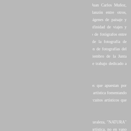
Reconocidos autores de la talla de Isabel Díez, Juan Carlos Muñoz,
Alejandro Martínez, Miguel Puche o Iñaki Relanzón entre otros,
recopilan en esta obra algunas de sus mejores imágenes de paisaje y
animales, resultado de muchos años de trabajo, infinidad de viajes y
originales proyectos, y que han situado a este grupo de fotógrafos entre
los colectivos más valorados dentro del mundo de la fotografía de
naturaleza. En ella se incluye una escogida selección de fotografías del
autor Juan Santos Navarro, coautor del libro, miembro de la Junta
Directiva de portfolio Natural, y parte del equipo de trabajo dedicado a
este proyecto.
Portfolio Natural surge de un grupo de fotógrafos que apuestan por
abrirse un hueco dentro del mercado de la fotografía artística fomentando
el conocimiento de este tipo de imágenes en los circuitos artísticos que
promocionan la llamada "obra de autor".
Más allá de tratarse de otro libro de fotografía de naturaleza, "NATURA"
es un libro de Fotografías con una clara vocación artística, no en vano