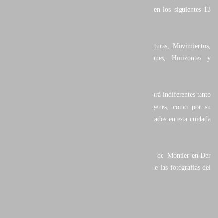
estas se hallan agrupadas según criterios creativos en los siguientes 13
capítulos:
Luces, Pinturas, El agua, Salvaje, Creaciones, Texturas, Movimientos,
Nieve y hielo, Geometrías, Vegetal, Abstracciones, Horizontes y
Fenómenos.
Un excelente libro de gran formato, que a pocos dejará indiferentes tanto
por el más alto nivel y originalidad de sus imágenes, como por su
esmerado diseño y la calidad de los materiales empleados en esta cuidada
edición.
El libro se presentó en el Festival de Naturaleza de Montier-en-Der
(Francia) junto con la exposición de una selección de las fotografías del
mismo, presentadas a gran formato.