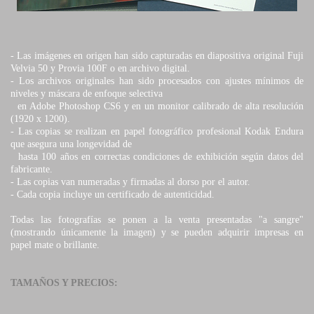
- Las imágenes en origen han sido capturadas en diapositiva original Fuji
Velvia 50 y Provia 100F o en archivo digital.
-
Los archivos originales han sido procesados con ajustes mínimos de
niveles y máscara de enfoque selectiva
en Adobe Photoshop CS6 y en un monitor calibrado de alta resolución
(1920 x 1200).
-
Las copias se realizan en papel fotográfico profesional Kodak Endura
que asegura una longevidad de
hasta 100 años en correctas condiciones de exhibición según datos del
fabricante.
-
Las copias van numeradas y firmadas al dorso por el autor.
-
Cada copia incluye un certificado de autenticidad.
Todas las fotografías se ponen a la venta presentadas "a sangre"
(mostrando únicamente la imagen) y se pueden adquirir impresas en
papel mate o brillante.
TAMAÑOS Y PRECIOS: