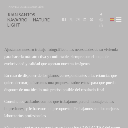
PROYECTOS DE DECORACIÓN
JUAN SANTOS
NAVARRO
NATURE
LIGHT
Ajustamos nuestro trabajo fotográfico a las necesidades de su vivienda
para hacerla más atractiva y confortable, siempre con el toque de
exclusividad y calidad que aportan nuestras imágenes.
En caso de disponer de los
planos
correspondientes a las estancias que
quiere decorar,
le haremos una propuesta sobre estos
, para que pueda
disponer de una idea lo más precisa posible del resultado final.
Consulte los
acabados con los que trabajamos para el montaje de las
impresiones,
y le haremos un presupuesto. Trabajamos con los mejores
laboratorios profesionales.
Póngase en contacto con nosotros en la opción CONTACTAR del menú