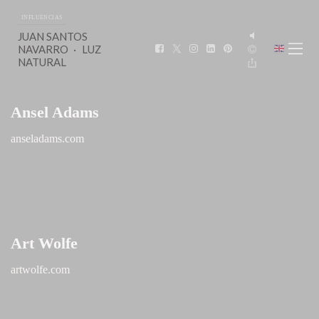
INFLUENCIAS
JUAN SANTOS
NAVARRO
LUZ
NATURAL
Ansel Adams
anseladams.com
Art Wolfe
artwolfe.com