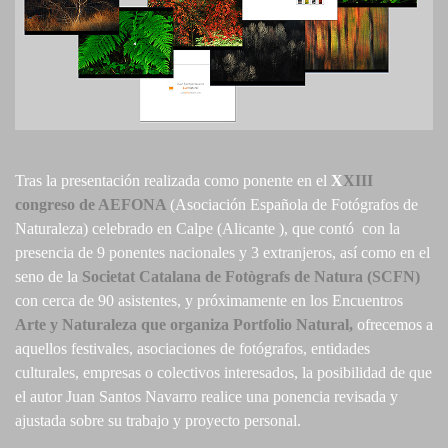
Tras la presentación realizada como ponente en el
X
XIII
congreso de AEFONA
(Asociación Española de Fotógrafos de
Naturaleza) celebrado en Calpe (Alicante ), que contó con la
presencia de 9 ponentes nacionales y 3 extranjeros, así como en el
seno de la
Societat Catalana de Fotògrafs de Natura (SCFN)
con cerca de 90 asistentes, y próximamente en los Encuentros
Arte y Naturaleza que organiza Portfolio Natural,
ofrecemos a
aquellos festivales, asociaciones de fotógrafos, entidades
culturales, empresas o colectivos interesados, la posibilidad de que
el autor Juan Santos Navarro realice una ponencia revisada y
ajustada sobre su trabajo y proyecto personal.