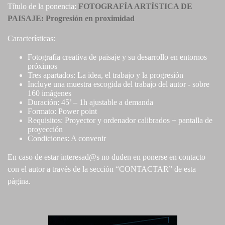
Título de la ponencia:
FOTOGRAFÍA ARTÍSTICA DE
PAISAJE: Progresión en proximidad
Características:
Fotografía creativa de paisaje y su desarrollo en entornos
próximos
Tres apartados: La idea, el trabajo y la progresión
Incluye una muestra escogida del trabajo del autor - sobre
160 imágenes
Duración: 45’ – 1h ajustable a demanda
Formato: Power point
Requisitos: Proyector y ordenador calibrados + pantalla de
proyección
Condiciones: A convenir
En caso de estar interesad@s no duden en ponerse en contacto
con el autor a través de la sección “CONTACTAR
” de esta
página.