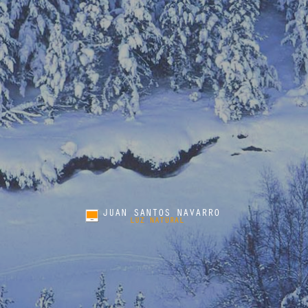
INICIO
JUAN SANTOS
NAVARRO
LUZ
NATURAL
política de cookies