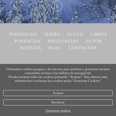
PORTFOLIOS
SERIES
NUEVO
LIBROS
PONENCIAS
INFLUENCIAS
AUTOR
NOTICIAS
BLOG
CONTACTAR
Utilizamos cookies propias y de terceros para analizar y gestionar nuestros
contenidos en base a tus hábitos de navegación.
Puedes aceptar todas las cookies pulsando “Aceptar”. Para obtener más
BIENVENIDOS A MI
WEB
PERSONAL
información o rechazar las cookies pulsa “Gestionar Cookies“
ESPERO SEA DE VUESTRO INTERÉS Y AGRADO
Aceptar
ENTRAR
ENTER
Rechazar
Gestionar cookies