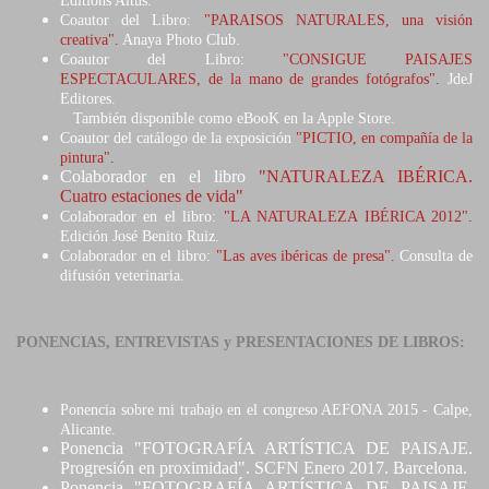
Editions Altus.
Coautor del Libro:
"PARAISOS NATURALES, una visión
creativa".
Anaya Photo Club.
Coautor del Libro:
"CONSIGUE PAISAJES
ESPECTACULARES, de la mano de grandes fotógrafos".
JdeJ
Editores.
También disponible como eBooK en la Apple Store.
Coautor del catálogo de la exposición
"PICTIO, en compañía de la
pintura".
Colaborador en el libro
"NATURALEZA IBÉRICA.
Cuatro estaciones de vida"
Colaborador en el libro:
"LA NATURALEZA IBÉRICA 2012".
Edición José Benito Ruiz.
Colaborador en el libro:
"Las aves ibéricas de presa".
Consulta de
difusión veterinaria.
PONENCIAS, ENTREVISTAS y PRESENTACIONES DE LIBROS:
Ponencia sobre mi trabajo en el congreso AEFONA 2015 - Calpe,
Alicante.
Ponencia "FOTOGRAFÍA ARTÍSTICA DE PAISAJE.
Progresión en proximidad". SCFN Enero 2017. Barcelona.
Ponencia "FOTOGRAFÍA ARTÍSTICA DE PAISAJE.