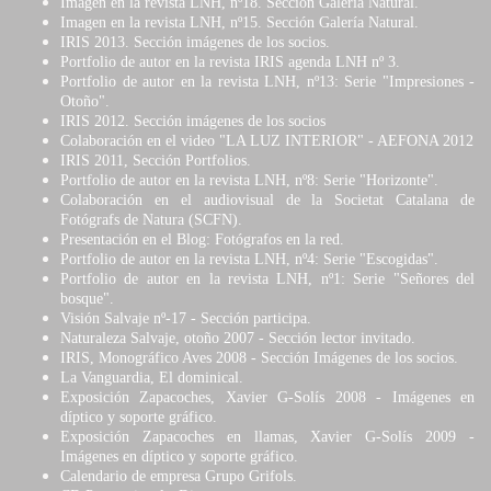
Imagen en la revista LNH, nº18. Sección Galería Natural.
Imagen en la revista LNH, nº15. Sección Galería Natural.
IRIS 2013. Sección imágenes de los socios.
Portfolio de autor en la revista IRIS agenda LNH nº 3.
Portfolio de autor en la revista LNH, nº13: Serie "Impresiones -
Otoño".
IRIS 2012. Sección imágenes de los socios
Colaboración en el video "LA LUZ INTERIOR" - AEFONA 2012
IRIS 2011, Sección Portfolios.
Portfolio de autor en la revista LNH, nº8: Serie "Horizonte".
Colaboración en el audiovisual de la Societat Catalana de
Fotógrafs de Natura (SCFN).
Presentación en el Blog: Fotógrafos en la red.
Portfolio de autor en la revista LNH, nº4: Serie "Escogidas".
Portfolio de autor en la revista LNH, nº1: Serie "Señores del
bosque".
Visión Salvaje nº-17 - Sección participa.
Naturaleza Salvaje, otoño 2007 - Sección lector invitado.
IRIS, Monográfico Aves 2008 - Sección Imágenes de los socios.
La Vanguardia, El dominical.
Exposición Zapacoches, Xavier G-Solís 2008 - Imágenes en
díptico y soporte gráfico.
Exposición Zapacoches en llamas, Xavier G-Solís 2009 -
Imágenes en díptico y soporte gráfico.
Calendario de empresa Grupo Grifols.