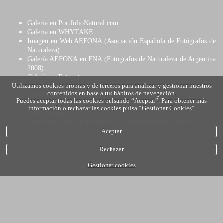
Galeria en PortfolioNatural.com
Galeria en WHYTAKE
Imagen en Web AEFONA (Asociación Española de Fotógrafos de
Naturaleza).
Galería AEFONA en FNA (Fotografos de Naturaleza de Argentina
2008).
Galería en Fotonatura.
Muestra en la Web checa Photogalery.
Utilizamos cookies propias y de terceros para analizar y gestionar nuestros
contenidos en base a tus hábitos de navegación.
Galería en Mirada natural.
Puedes aceptar todas las cookies pulsando “Aceptar”. Para obtener más
Galería en Fotoaldía.
información o rechazar las cookies pulsa “Gestionar Cookies“
Fotoenlacenatural.
Paticipación en el Portfolio de la Web Rincones de Vizcaya.
Aceptar
Rechazar
Gestionar cookies