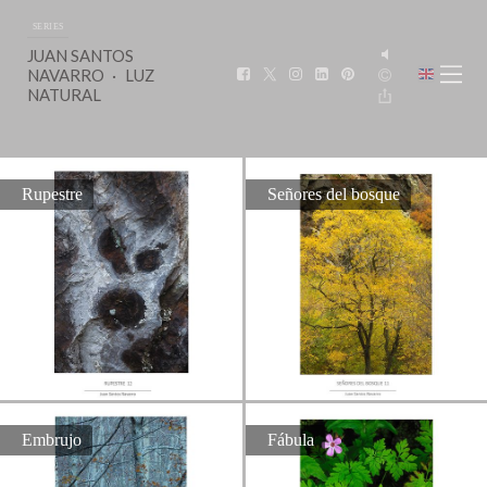
SERIES
JUAN SANTOS
NAVARRO
LUZ
NATURAL
Rupestre
Señores del bosque
Embrujo
Fábula