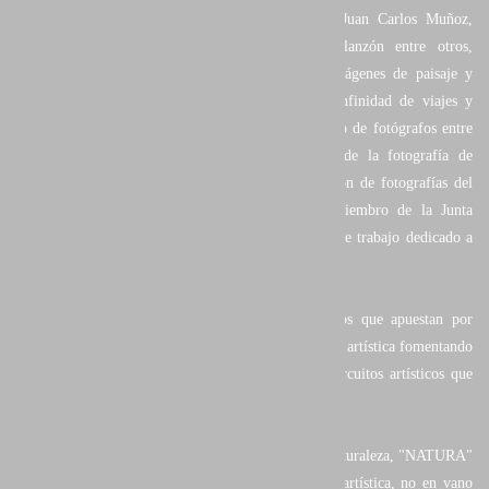
Reconocidos autores de la talla de Isabel Díez, Juan Carlos Muñoz,
Alejandro Martínez, Miguel Puche o Iñaki Relanzón entre otros,
recopilan en esta obra algunas de sus mejores imágenes de paisaje y
animales, resultado de muchos años de trabajo, infinidad de viajes y
originales proyectos, y que han situado a este grupo de fotógrafos entre
los colectivos más valorados dentro del mundo de la fotografía de
naturaleza. En ella se incluye una escogida selección de fotografías del
autor Juan Santos Navarro, coautor del libro, miembro de la Junta
Directiva de portfolio Natural, y parte del equipo de trabajo dedicado a
este proyecto.
Portfolio Natural surge de un grupo de fotógrafos que apuestan por
abrirse un hueco dentro del mercado de la fotografía artística fomentando
el conocimiento de este tipo de imágenes en los circuitos artísticos que
promocionan la llamada "obra de autor".
Más allá de tratarse de otro libro de fotografía de naturaleza, "NATURA"
es un libro de Fotografías con una clara vocación artística, no en vano