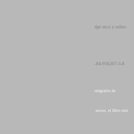
AEFONA
Editorial: José Benito Ruiz
Cubierta: Tapa dura, golpe seco y sobre-
Limiñana
cubierta
Páginas: 216
Papel: Trama estocástica
Idiomas:
ISBN: 978-84-936207-3-8
Castellano
Formato: 25 x 30 x 2 cm
Primer libro de
AEFONA
(Asociación Española de Fotógrafos de
Naturaleza).
Con una exquisita muestra del trabajo de parte de sus socios, el libro está
dividio en tres apartados diferenciados:
- Fotografías premiadas.