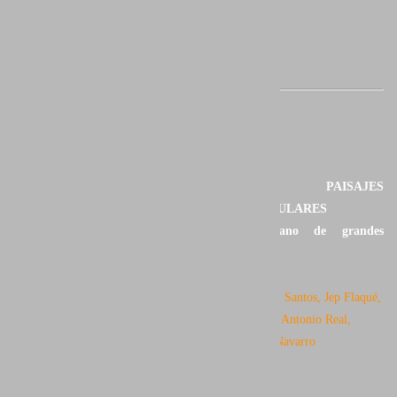
CONSIGUE PAISAJES
ESPECTACULARES
De la mano de grandes
fotógrafos
Autores:
Saúl Santos, Jep Flaqué,
Asier Castro, Antonio Real,
Juan Santos Navarro