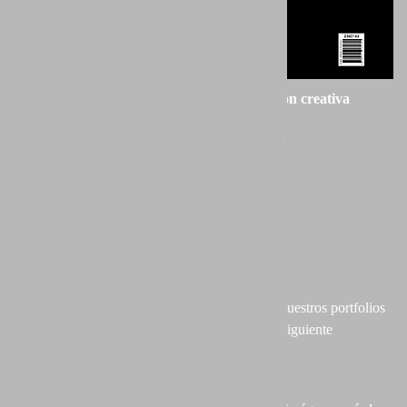
PARAISOS NATURALES, una visión creativa
Autor:
PORTFOLIO NATURAL
Editorial: ANAYA PHOTO CLUB
Páginas: 229
Formato: 25 x 22 cm
Cubierta: Tapa dura y sobre-cubierta
Papel: 170 gr/m2
24 de los miembros del colectivo presentamos nuestros portfolios
más personales en un capítulo por autor con la siguiente
estructura:
- Biografía del autor + foto del autor.