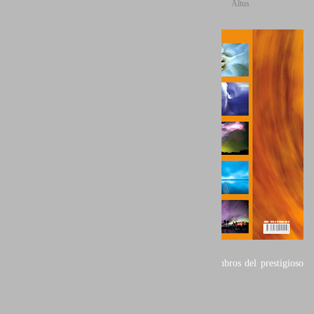
Altus
Páginas: 252
Idiomas: Francés
Formato: 29 x 29 x
3,5 cm
Cubierta: Tapa dura y
sobre-cubierta
Papel: 170 gr/m2
Peso: 2Kg
ISBN: 978-
2919200009
Este magnífico
libro contiene 175 fotografías en color de los miembros del prestigioso
colectivo fotográfico Portfolio Natural.