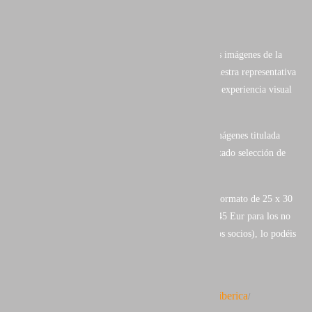
- Selección de imágenes.
- Portfolios.
En el se muestra una de las mejores selecciones de las imágenes de la
Fotografía de Naturaleza de nuestro país, con una muestra representativa
del trabajo de los autores más distinguidos. Toda una experiencia visual
ya a la venta.
He tenido el privilegio y honor, de que una de mis imágenes titulada
"ALBORES" ilustre la página 65 del libro en el apartado selección de
imágenes.
Cuidada edición de 216 páginas en alta calidad y en formato de 25 x 30
cm con tapa dura y sobre cubierta, con un precio de 45 Eur para los no
socios (10 Eur en concepto de gastos de envío para los socios), lo podéis
adquirir en el siguiente enlace:
www.aefona.org/publicaciones/naturaleza_iberica
http://
/