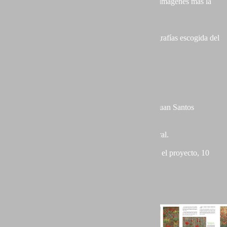
- Introducción al portfolio seleccionado + 5 a 7 imágenes más la
incluida en el índice inicial.
- Preguntas al autor.
- Desarrollo en profundidad de una de las fotografías escogida del
portfolio por parte del autor.
Características del libro:
25 x 22 cm.
229 Páginas.
Prólogo del Coordinador del colectivo, Juan Santos
Navarro.
Introducción al libro.
Presentación del colectivo Portfolio Natural.
Índice.
24 capítulos, uno por auto participante en el proyecto, 10
páginas cada uno.
Índice alfabético.