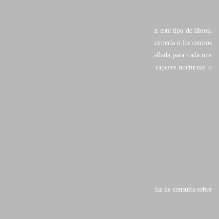
Una obra en la que se pretende ir un poco más allá en este tipo de libros.
En ella se incluyen novedosos aspectos tales como la cetrería o los centros
de recuperación de aves, aportando información detallada para cada una
de las especies estudiadas y clasificadas según sean rapaces nocturnas o
diurnas siguiendo los siguientes criterios:
Características
Especies similares
Distribución y Llegada
Alimentación
Reproducción
Observaciones y curiosidades
En definitiva, una de las mejores y más completas guías de consulta sobre
nuestras aves rapaces
.