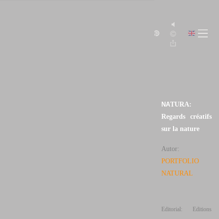
LIBROS
JUAN SANTOS
NAVARRO
LUZ
NATURAL
NA
TURA:
Regards créatifs
sur la nature
Autor:
PORTFOLIO
NATURAL
Editorial: Editions