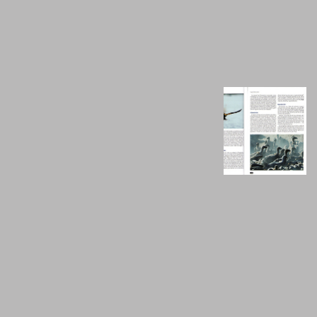
http://
www.consultavet.net/libros
/