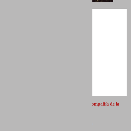
CATÁLOGO: Exposición
"PICTIO, en compañía de la
pintura"
Autor:
PORTFOLIO NATURAL