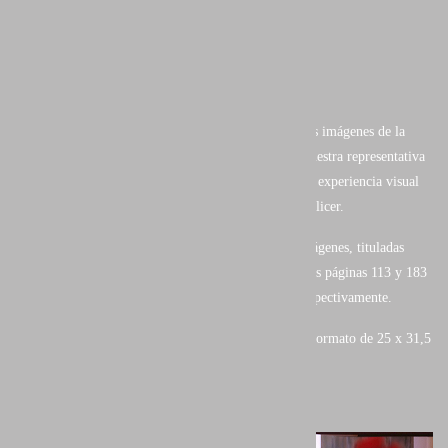
- Invierno
- Primavera
- Verano
- Otoño
En el se muestra una de las mejores selecciones de las imágenes de la
Fotografía de Naturaleza de nuestro país, con una muestra representativa
del trabajo de los autores más distinguidos. Toda una experiencia visual
con prólogo de Joaquín Araujo y textos de Vicent Pellicer.
He tenido el privilegio y honor, de que de de mis imágenes, tituladas
"ON FIRE" y "AMAPOLA ESCOGIDA" ilustren las páginas 113 y 183
del libro en los capítulos "Primavera" y " Otoño" respectivamente.
Cuidada edición de 214 páginas en alta calidad y en formato de 25 x 31,5
cm con tapa dura y sobre cubierta.