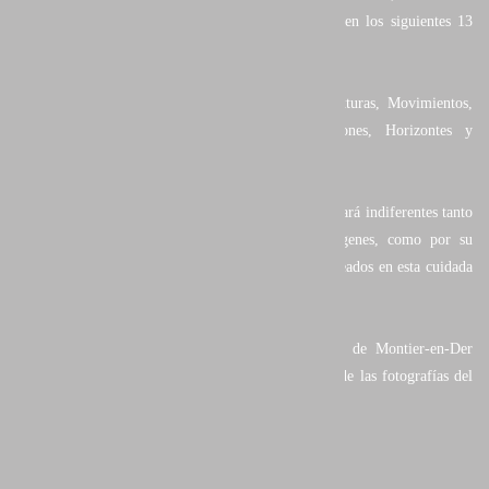
estas se hallan agrupadas según criterios creativos en los siguientes 13
capítulos:
Luces, Pinturas, El agua, Salvaje, Creaciones, Texturas, Movimientos,
Nieve y hielo, Geometrías, Vegetal, Abstracciones, Horizontes y
Fenómenos.
Un excelente libro de gran formato, que a pocos dejará indiferentes tanto
por el más alto nivel y originalidad de sus imágenes, como por su
esmerado diseño y la calidad de los materiales empleados en esta cuidada
edición.
El libro se presentó en el Festival de Naturaleza de Montier-en-Der
(Francia) junto con la exposición de una selección de las fotografías del
mismo, presentadas a gran formato.