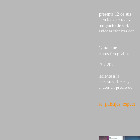
En el el capítulo que le corresponde (uno por autor), presenta 12 de sus
imágenes acompañadas de sus correspondientes textos, en los que realiza
un análisis detallado de cada una de ellas, tanto desde un punto de vista
creativo y descriptivo, como profundizando en las cuestiones técnicas con
las que fueron creadas.
La contraportada, así como las dos primeras dobles páginas que
introducen al libro, están también ilustradas con tres de sus fotografías.
Edición de 144 páginas en alta calidad y en formato 12 x 20 cm.
Un libro publicado por Javier de Juan editores, perteneciente a la
colección
FotoRuta
, a la venta en las principales grandes superficies y
librerías como Fnac, Corte Inglés o La Casa del Libro, con un precio de
excepción.
http://
www.fotoruta.com/numedicion/21/consigue_paisajes_espect
aculares_varios_autores.html