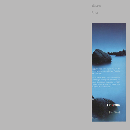
Editorial: JdeJ Editores
Colección: FotoRuta
Idiomas: Castellano
Páginas: 144
Formato: 20 x 12 cm
Cubierta: Rústica
ISBN: 978-84-15131-23-6
Junto a autores de la talla de Saúl
Santos, Asier Castro, Jep Flaqué y
Antonio Real, todos ellos
miembros del colectivo Portfolio
Natural, el autor Juan Santos
Navarro es coautor de esta
pequeña joya de la fotografía de
paisaje.