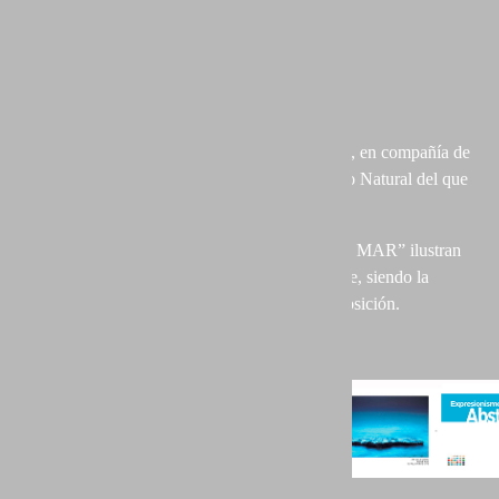
Páginas: 86
Formato: 25 x 22 cm
Cubierta: Tapa blanda
Papel: 170 gr/m2
Coautor del catálogo de la exposición “PICTIO, en compañía de
la pintura”, último trabajo del colectivo Portfolio Natural del que
soy coordinador.
Mis imágenes “ON FIRE” y “ANTESALA AL MAR” ilustran
las páginas 37 y 32 del catálogo respectivamente, siendo la
primera la escogida para formar parte de la exposición.