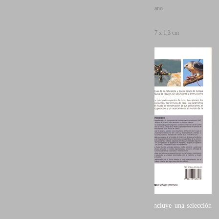
Idiomas: Castellano
Páginas: 184
Formato: 24 x 17 x 1,3 cm
Cubierta: Rústica
ISBN: 978-8493163693
Prestigiosos fotógrafos de aves en
nuestro entorno, tales como
Eduardo Ruiz Baltanás, Jordi Bas,
Miguel Lasa, Javier Milla o Javier
Vecino colaboran en este libro
con algunas de sus mejores
fotografías de las aves de presa
ibéricas. Entre ellos el autor Juan Santos Navarro incluye una selección
de sus fotografías de aves rapaces.