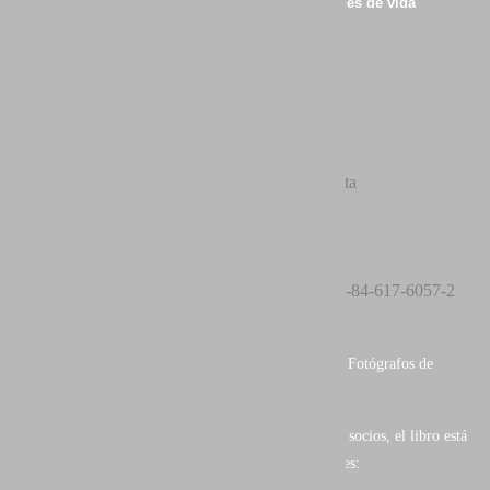
NATURALEZA IBERICA: Cuatro estaciones de vida
Autor:
AEFONA
Editorial: AEFONA - ARCADINA
Cubierta: Tapa dura, golpe seco y sobre-cubierta
Páginas: 214
Papel: Trama estocástica
Idiomas:
ISBN: 978-84-617-6057-2
Castellano
Formato: 25 x 31,5 x 2 cm
Segundo libro de
AEFONA
(Asociación Española de Fotógrafos de
Naturaleza).
Con una exquisita muestra del trabajo de parte de sus socios, el libro está
dividio en cuatro capítulos según las estaciones anuales: