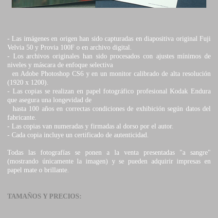
- Las imágenes en origen han sido capturadas en diapositiva original Fuji
Velvia 50 y Provia 100F o en archivo digital.
-
Los archivos originales han sido procesados con ajustes mínimos de
niveles y máscara de enfoque selectiva
en Adobe Photoshop CS6 y en un monitor calibrado de alta resolución
(1920 x 1200).
-
Las copias se realizan en papel fotográfico profesional Kodak Endura
que asegura una longevidad de
hasta 100 años en correctas condiciones de exhibición según datos del
fabricante.
-
Las copias van numeradas y firmadas al dorso por el autor.
-
Cada copia incluye un certificado de autenticidad.
Todas las fotografías se ponen a la venta presentadas "a sangre"
(mostrando únicamente la imagen) y se pueden adquirir impresas en
papel mate o brillante.
TAMAÑOS Y PRECIOS: