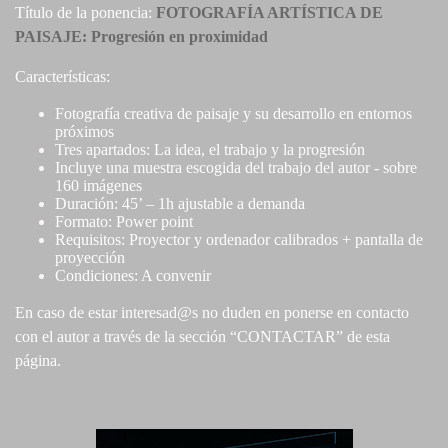
Título de la ponencia:
FOTOGRAFÍA ARTÍSTICA DE
PAISAJE: Progresión en proximidad
Características:
Fotografía creativa de paisaje y su desarrollo en entornos
próximos
Tres apartados: La idea, el trabajo y la progresión
Incluye una muestra escogida del trabajo del autor - sobre
160 imágenes
Duración: 45’ – 1h ajustable a demanda
Formato: Power point
Requisitos: Proyector y ordenador calibrados + pantalla de
proyección
Condiciones: A convenir
En caso de estar interesad@s no duden en ponerse en contacto
con el autor a través de la sección “CONTACTAR
” de esta
página.