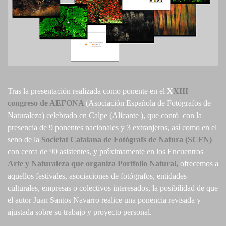
Tras la presentación realizada como ponente en el
X
XIII
congreso de AEFONA
(Asociación Española de Fotógrafos de
Naturaleza) celebrado en Calpe (Alicante ), que contó con la
presencia de 9 ponentes nacionales y 3 extranjeros, así como en el
seno de la
Societat Catalana de Fotògrafs de Natura (SCFN)
con cerca de 90 asistentes, y próximamente en los Encuentros
Arte y Naturaleza que organiza Portfolio Natural,
ofrecemos a
aquellos festivales, asociaciones de fotógrafos, entidades
culturales, empresas o colectivos interesados, la posibilidad de que
el autor Juan Santos Navarro realice una ponencia revisada y
ajustada sobre su trabajo y proyecto personal.