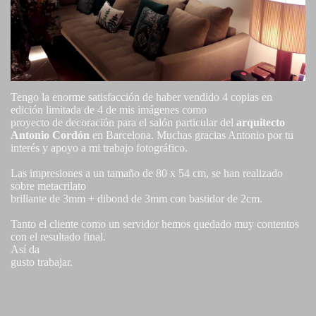
Tengo la enorme satisfacción de haber vendido 4 copias en
edición limitada de 4 de mis imágenes como
proyecto de decoración para el salón particular del
arquitecto
Antonio Cordón
en Barcelona. Muchas gracias Antonio por tu
interés y apoyo a mi trabajo fotográfico.
Las impresiones a un tamaño de 80 x 54 cm, se han realizado
sobre metacrilato
brillante de 3mm + dibond de 3mm con bastidor de 2cm.
Tanto el cliente como un servidor hemos quedado muy contentos
con el resultado final.
Así da
gusto trabajar.