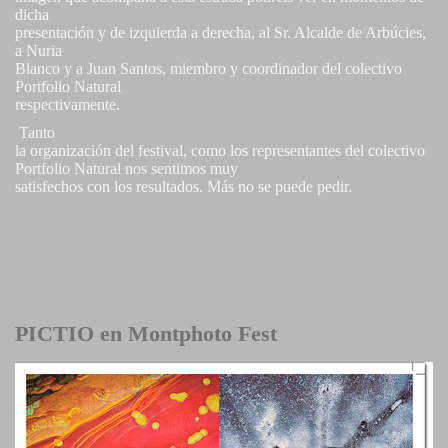
dicha
presentación y de izquierda a derecha, al Sr. Alcalde de Arbúcies,
a Nuria
Blanco y a Juan Santos, miembro y coordinador del colectivo
Portfolio Natural
respectivamente.
Tanto
la organización del festival, como los representantes del colectivo
Portfolio Natural nos sentimos muy
satisfechos con los resultados. Más no se puede pedir.
PICTIO en Montphoto Fest