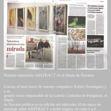
Nuestra exposición ABSTRACT en el Diario de Navarra.
Gracias al buen hacer de nuestro compañero Rubén Domínguez y
a su
gestión como responsable de la Galería Contraluz en Pamplona, el
Diario
de Navarra publica en su edición del miércoles 10 de mayo un
reportaje sobre ABSTRACT a doble página, en color y a 8