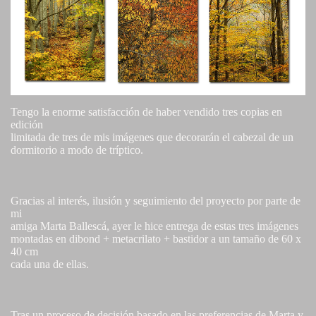
Tengo la enorme satisfacción de haber vendido tres copias en
edición
limitada de tres de mis imágenes que decorarán el cabezal de un
dormitorio a modo de tríptico.
Gracias al interés, ilusión y seguimiento del proyecto por parte de
mi
amiga Marta Ballescá, ayer le hice entrega de estas tres imágenes
montadas en dibond + metacrilato + bastidor a un tamaño de 60 x
40 cm
cada una de ellas.
Tras un proceso de decisión basado en las preferencias de Marta y