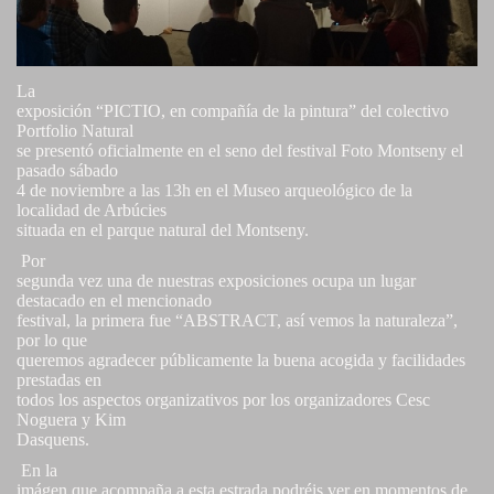
La
exposición “PICTIO, en compañía de la pintura” del colectivo
Portfolio Natural
se presentó oficialmente en el seno del festival Foto Montseny el
pasado sábado
4 de noviembre a las 13h en el Museo arqueológico de la
localidad de Arbúcies
situada en el parque natural del Montseny.
Por
segunda vez una de nuestras exposiciones ocupa un lugar
destacado en el mencionado
festival, la primera fue “ABSTRACT, así vemos la naturaleza”,
por lo que
queremos agradecer públicamente la buena acogida y facilidades
prestadas en
todos los aspectos organizativos por los organizadores Cesc
Noguera y Kim
Dasquens.
En la
imágen que acompaña a esta estrada podréis ver en momentos de