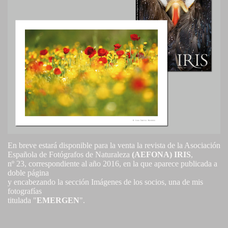
En breve estará disponible para la venta la revista de la Asociación
Española de Fotógrafos de Naturaleza
(AEFONA) IRIS
,
nº 23, correspondiente al año 2016, en la que aparece publicada a
doble página
y encabezando la sección Imágenes de los socios, una de mis
fotografías
titulada "
EMERGEN
".