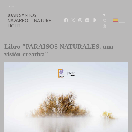
NEWS
JUAN SANTOS
NAVARRO
NATURE
LIGHT
Libro "PARAISOS NATURALES, una
visión creativa"