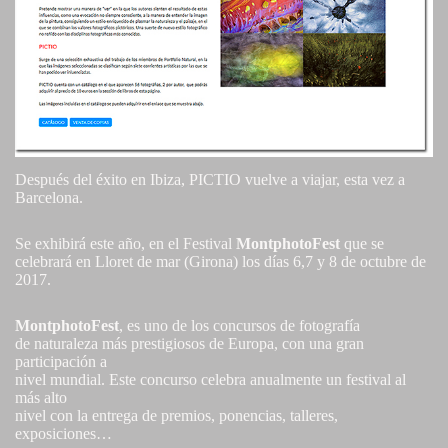
Después del éxito en Ibiza, PICTIO vuelve a viajar, esta vez a
Barcelona.
Se exhibirá este año, en el Festival
MontphotoFest
que se
celebrará en Lloret de mar (Girona) los días 6,7 y 8 de octubre de
2017.
MontphotoFest
, es uno de los concursos de fotografía
de naturaleza más prestigiosos de Europa, con una gran
participación a
nivel mundial. Este concurso celebra anualmente un festival al
más alto
nivel con la entrega de premios, ponencias, talleres,
exposiciones…