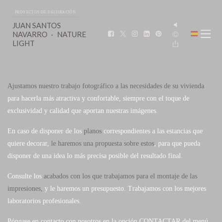
PROYECTOS DE DECORACIÓN
JUAN SANTOS
NAVARRO
NATURE
LIGHT
Ajustamos nuestro trabajo fotográfico a las necesidades de su vivienda
para hacerla más atractiva y confortable, siempre con el toque de
exclusividad y calidad que aportan nuestras imágenes.
En caso de disponer de los
planos
correspondientes a las estancias que
quiere decorar,
le haremos una propuesta sobre estos
, para que pueda
disponer de una idea lo más precisa posible del resultado final.
Consulte los
acabados con los que trabajamos para el montaje de las
impresiones,
y le haremos un presupuesto. Trabajamos con los mejores
laboratorios profesionales.
Póngase en contacto con nosotros en la opción CONTACTAR del menú