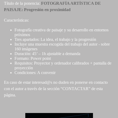
Título de la ponencia:
FOTOGRAFÍA ARTÍSTICA DE
PAISAJE: Progresión en proximidad
Características:
Fotografía creativa de paisaje y su desarrollo en entornos
próximos
Tres apartados: La idea, el trabajo y la progresión
Incluye una muestra escogida del trabajo del autor - sobre
160 imágenes
Duración: 45’ – 1h ajustable a demanda
Formato: Power point
Requisitos: Proyector y ordenador calibrados + pantalla de
proyección
Condiciones: A convenir
En caso de estar interesad@s no duden en ponerse en contacto
con el autor a través de la sección “CONTACTAR
” de esta
página.