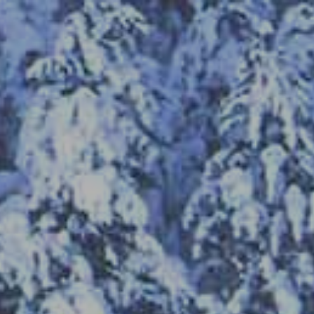
PORTFOLIOS
SERIES
NEW
BOOKS
PONEN
PORTFOLIOS