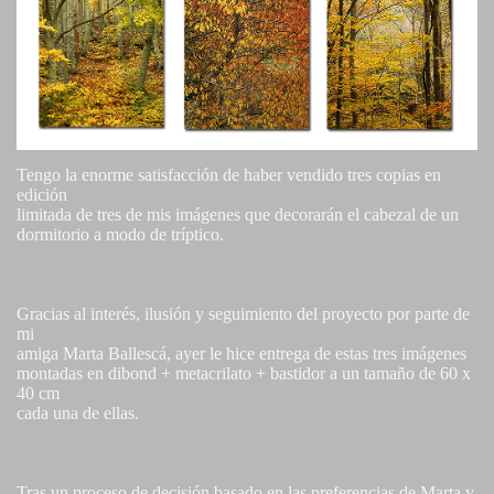
Tengo la enorme satisfacción de haber vendido tres copias en
edición
limitada de tres de mis imágenes que decorarán el cabezal de un
dormitorio a modo de tríptico.
Gracias al interés, ilusión y seguimiento del proyecto por parte de
mi
amiga Marta Ballescá, ayer le hice entrega de estas tres imágenes
montadas en dibond + metacrilato + bastidor a un tamaño de 60 x
40 cm
cada una de ellas.
Tras un proceso de decisión basado en las preferencias de Marta y