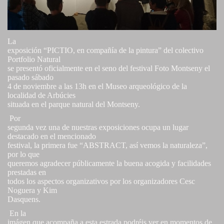
La
exposición “PICTIO, en compañía de la pintura” del colectivo
Portfolio Natural
se presentó oficialmente en el seno del festival Foto Montseny el
pasado sábado
4 de noviembre a las 13h en el Museo arqueológico de la
localidad de Arbúcies
situada en el parque natural del Montseny.
Por
segunda vez una de nuestras exposiciones ocupa un lugar
destacado en el mencionado
festival, la primera fue “ABSTRACT, así vemos la naturaleza”,
por lo que
queremos agradecer públicamente la buena acogida y facilidades
prestadas en
todos los aspectos organizativos por los organizadores Cesc
Noguera y Kim
Dasquens.
En la
imágen que acompaña a esta estrada podréis ver en momentos de