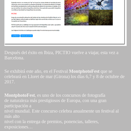
Después del éxito en Ibiza, PICTIO vuelve a viajar, esta vez a
Barcelona.
Se exhibirá este año, en el Festival
MontphotoFest
que se
celebrará en Lloret de mar (Girona) los días 6,7 y 8 de octubre de
2017.
MontphotoFest
, es uno de los concursos de fotografía
de naturaleza más prestigiosos de Europa, con una gran
participación a
nivel mundial. Este concurso celebra anualmente un festival al
más alto
nivel con la entrega de premios, ponencias, talleres,
exposiciones…