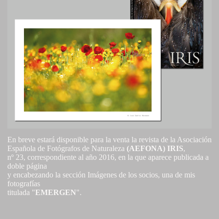
En breve estará disponible para la venta la revista de la Asociación
Española de Fotógrafos de Naturaleza
(AEFONA) IRIS
,
nº 23, correspondiente al año 2016, en la que aparece publicada a
doble página
y encabezando la sección Imágenes de los socios, una de mis
fotografías
titulada "
EMERGEN
".