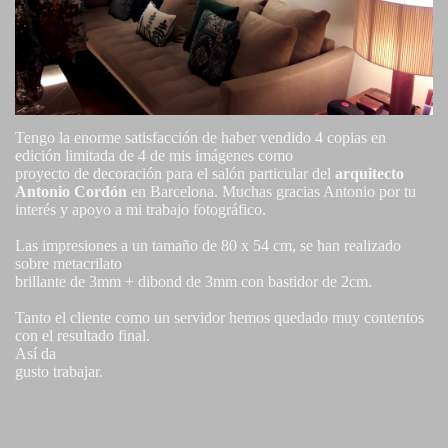
Tengo la enorme satisfacción de haber vendido 4 copias en
edición limitada de 4 de mis imágenes como
proyecto de decoración para el salón particular del
arquitecto
Antonio Cordón
en Barcelona. Muchas gracias Antonio por tu
interés y apoyo a mi trabajo fotográfico.
Las impresiones a un tamaño de 80 x 54 cm, se han realizado
sobre metacrilato
brillante de 3mm + dibond de 3mm con bastidor de 2cm.
Tanto el cliente como un servidor hemos quedado muy contentos
con el resultado final.
Así da
gusto trabajar.