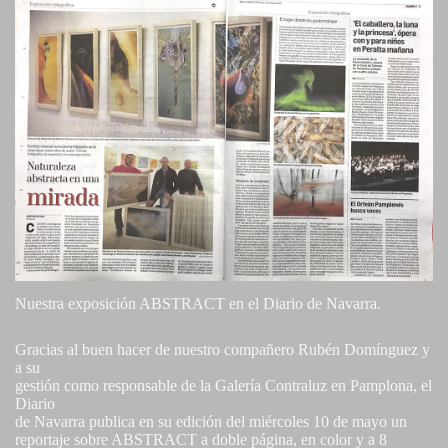
Nuestra exposición ABSTRACT en el Diario de Navarra.
Gracias al buen hacer de nuestro compañero Rubén Domínguez y
a su
gestión como responsable de la Galería Contraluz en Pamplona, el
Diario
de Navarra publica en su edición del miércoles 10 de mayo un
reportaje sobre ABSTRACT a doble página, en color y a 8