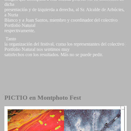
dicha
presentación y de izquierda a derecha, al Sr. Alcalde de Arbúcies,
a Nuria
Blanco y a Juan Santos, miembro y coordinador del colectivo
Portfolio Natural
respectivamente.
Tanto
la organización del festival, como los representantes del colectivo
Portfolio Natural nos sentimos muy
satisfechos con los resultados. Más no se puede pedir.
PICTIO en Montphoto Fest