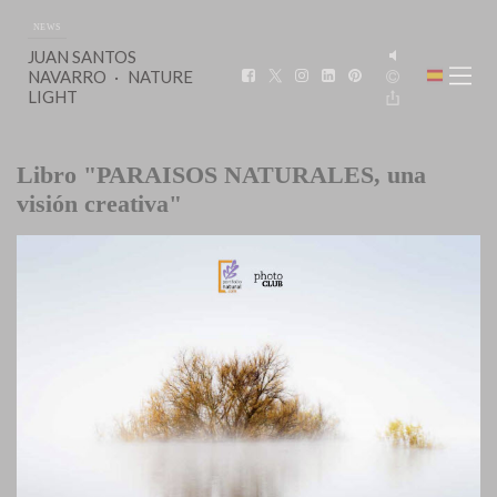
NEWS
JUAN SANTOS
NAVARRO
NATURE
LIGHT
Libro "PARAISOS NATURALES, una
visión creativa"